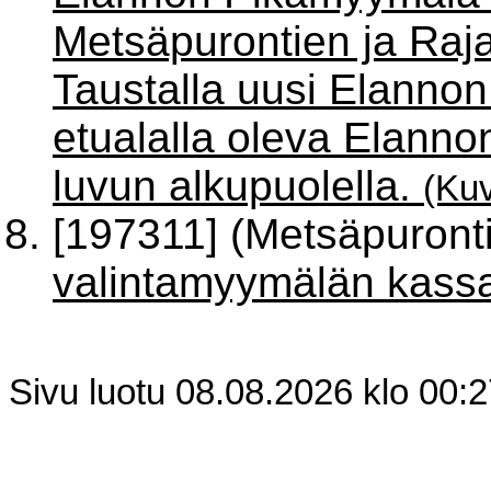
Metsäpurontien ja Raj
Taustalla uusi Elannon 
etualalla oleva Elanno
luvun alkupuolella.
(Ku
[197311] (Metsäpuront
valintamyymälän kass
Sivu luotu 08.08.2026 klo 00: