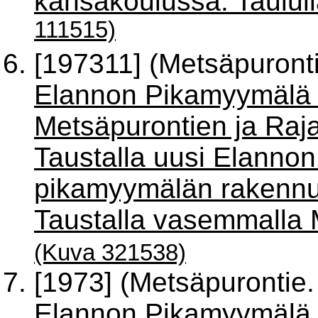
kansakoulussa. Taulull
111515)
[197311] (Metsäpuront
Elannon Pikamyymälä 
Metsäpurontien ja Raj
Taustalla uusi Elannon 
pikamyymälän rakennu
Taustalla vasemmalla M
(Kuva 321538)
[1973] (Metsäpurontie
Elannon Pikamyymälä 