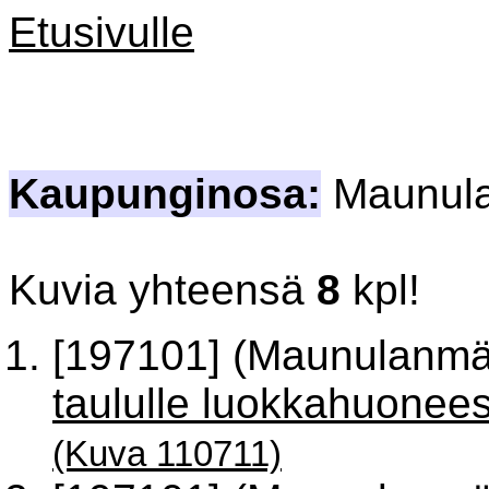
Etusivulle
Kaupunginosa:
Maunul
Kuvia yhteensä
8
kpl!
[197101] (Maunulanmä
taululle luokkahuone
(Kuva 110711)