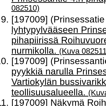
082510)
[197009] (Prinsessatie
lyhtypylvääseen Prinse
pihapiirissä Roihuvuor
nurmikolla.
(Kuva 082511
[197009] (Prinsessanti
pyykkiä narulla Prinses
Vartiokylän bussivarik
teollisuusalueella.
(Kuv
[197009]
Näkymä Roih