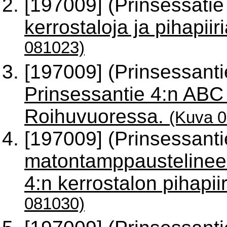
[197009] (Prinsessatie
kerrostaloja ja pihapi
081023)
[197009] (Prinsessant
Prinsessantie 4:n ABC
Roihuvuoressa.
(Kuva 
[197009] (Prinsessant
matontamppaustelineell
4:n kerrostalon pihapi
081030)