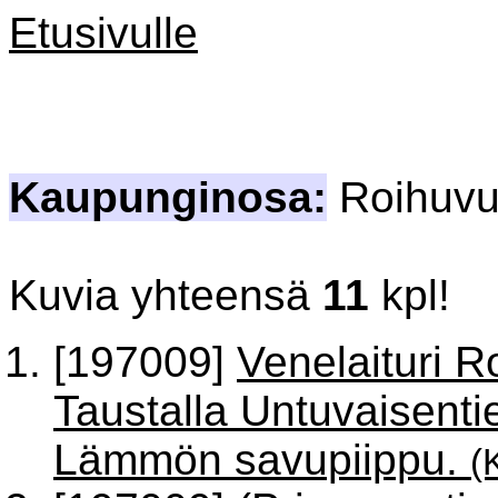
Etusivulle
Kaupunginosa:
Roihuvu
Kuvia yhteensä
11
kpl!
[197009]
Venelaituri 
Taustalla Untuvaisenti
Lämmön savupiippu.
(